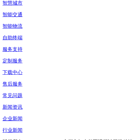
智慧城市
智能交通
智能物流
自助终端
服务支持
定制服务
下载中心
售后服务
常见问题
新闻资讯
企业新闻
行业新闻