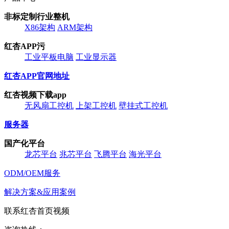
非标定制行业整机
X86架构
ARM架构
红杏APP污
工业平板电脑
工业显示器
红杏APP官网地址
红杏视频下载app
无风扇工控机
上架工控机
壁挂式工控机
服务器
国产化平台
龙芯平台
兆芯平台
飞腾平台
海光平台
ODM/OEM服务
解决方案&应用案例
联系红杏首页视频