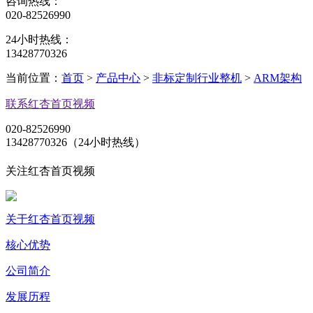
咨询热线：
020-82526990
24小时热线：
13428770326
当前位置：
首页
>
产品中心
>
非标定制行业整机
>
ARM架构
联系红杏首页视频
020-82526990
13428770326（24小时热线）
关注红杏首页视频
关于红杏首页视频
核心优势
公司简介
发展历程